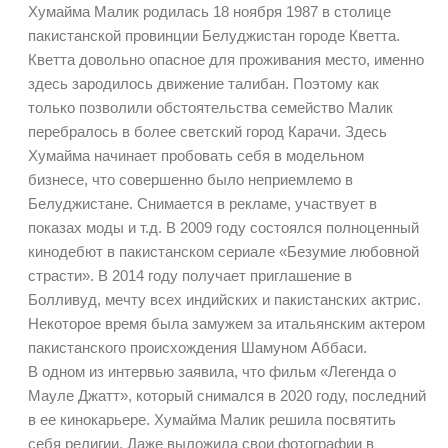
Хумайма Малик родилась 18 ноября 1987 в столице
пакистанской провинции Белуджистан городе Кветта.
Кветта довольно опасное для проживания место, именно
здесь зародилось движение талибан. Поэтому как
только позволили обстоятельства семейство Малик
перебралось в более светский город Карачи. Здесь
Хумайма начинает пробовать себя в модельном
бизнесе, что совершенно было неприемлемо в
Белуджистане. Снимается в рекламе, участвует в
показах моды и т.д. В 2009 году состоялся полноценный
кинодебют в пакистанском сериале «Безумие любовной
страсти». В 2014 году получает приглашение в
Болливуд, мечту всех индийских и пакистанских актрис.
Некоторое время была замужем за итальянским актером
пакистанского происхождения Шамуном Аббаси.
В одном из интервью заявила, что фильм «Легенда о
Мауле Джатт», который снимался в 2020 году, последний
в ее кинокарьере. Хумайма Малик решила посвятить
себя религии. Даже выложила свои фотографии в