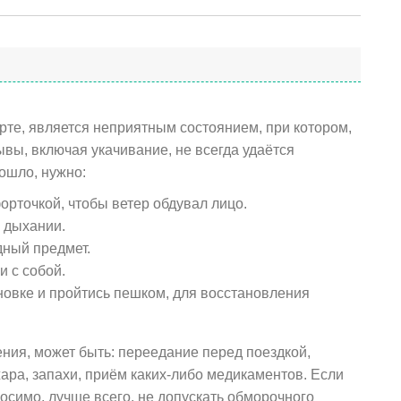
те, является неприятным состоянием, при котором,
ывы, включая укачивание, не всегда удаётся
ошло, нужно:
орточкой, чтобы ветер обдувал лицо.
 дыхании.
дный предмет.
и с собой.
овке и пройтись пешком, для восстановления
ения, может быть: переедание перед поездкой,
ара, запахи, приём каких-либо медикаментов. Если
осимо, лучше всего, не допускать обморочного