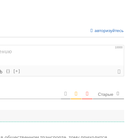
авторизуйтесь
10000
{}
[+]
Старые
е в общественном транспорте, тому приходится