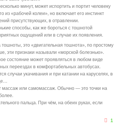
несколько минут, может испортить и портит человеку
го из «рабочей колеи», но включает его инстинкт
ений присутствующих, в отравлении.
нькие способы, как же бороться с тошнотой
приятных ощущений или в случае их появления.
тошноты, это «двигательная тошнота», по простому
ше, эти признаки называли «морской болезнью».
нное состояние может проявляться в любом виде
ьных переездах в комфортабельных автобусах.
я случаи укачивания и при катании на каруселях, в
нце…
ет массаж или самомассаж. Обычно — это точки на
более.
тельного пальца. При чём, на обеих руках, если
1