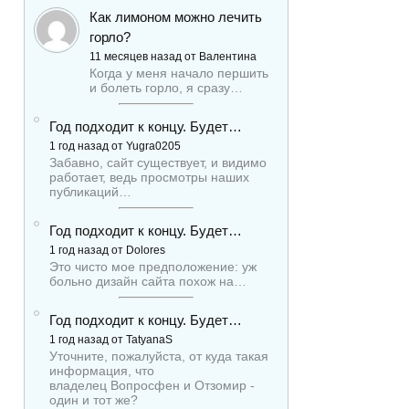
Как лимоном можно лечить
горло?
11 месяцев назад от Валентина
Когда у меня начало першить
и болеть горло, я сразу…
Год подходит к концу. Будет…
1 год назад от Yugra0205
Забавно, сайт существует, и видимо
работает, ведь просмотры наших
публикаций…
Год подходит к концу. Будет…
1 год назад от Dolores
Это чисто мое предположение: уж
больно дизайн сайта похож на…
Год подходит к концу. Будет…
1 год назад от TatyanaS
Уточните, пожалуйста, от куда такая
информация, что
владелец Вопросфен и Отзомир -
один и тот же?