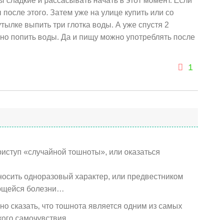
 сладкие и рассасывать начать в этот момент. Если
 после этого. Затем уже на улице купить или со
утылке выпить три глотка воды. А уже спустя 2
нно
попить воды. Да и пищу можно употреблять после
1
иступ «случайной тошноты», или оказаться
носить одноразовый характер, или предвестником
ающейся болезни…
но сказать, что тошнота является одним из самых
ого самочувствия.