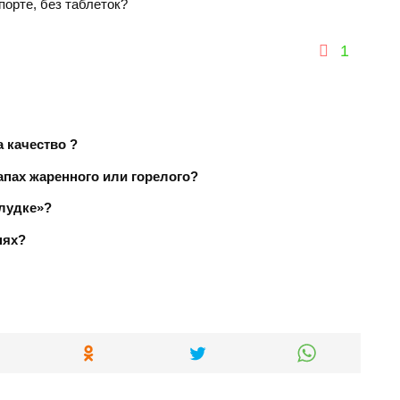
порте, без таблеток?
1
 качество ?
апах жаренного или горелого?
елудке»?
нях?