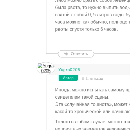
Либо можно брать с собой леденцы
была рвота, то нужно выпить воды
взятой с собой 0, 5 литров воды б
часа
можно, как обычно, полноце
рвоты спустя только 6 часов.
Ответить
Yugra0205
Автор
3 лет назад
Иногда можно испытать самому пр
свидетелем такой сцены.
Эта «случайная тошнота», может 
какой-то хронической или начин
Только в любом случае, можно точ
неприятных элементов человеческ