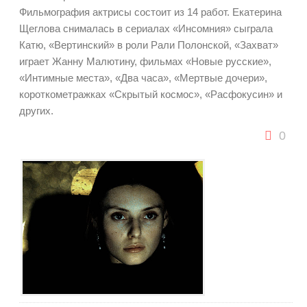
Фильмография актрисы состоит из 14 работ. Екатерина
Щеглова снималась в сериалах «Инсомния» сыграла
Катю, «Вертинский» в роли Рали Полонской, «Захват»
играет Жанну Малютину, фильмах «Новые русские»,
«Интимные места», «Два часа», «Мертвые дочери»,
короткометражках «Скрытый космос», «Расфокусин» и
других.
0