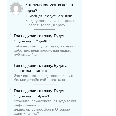
Как лимоном можно лечить
горло?
11 месяцев назад от Валентина
Когда у меня начало першить
и болеть горло, я сразу…
Год подходит к концу. Будет…
1 год назад от Yugra0205
Забавно, сайт существует, и видимо
работает, ведь просмотры наших
публикаций…
Год подходит к концу. Будет…
1 год назад от Dolores
Это чисто мое предположение: уж
больно дизайн сайта похож на…
Год подходит к концу. Будет…
1 год назад от TatyanaS
Уточните, пожалуйста, от куда такая
информация, что
владелец Вопросфен и Отзомир -
один и тот же?