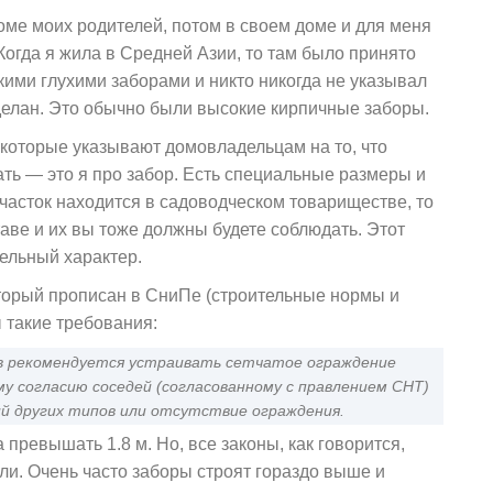
оме моих родителей, потом в своем доме и для меня
 Когда я жила в Средней Азии, то там было принято
кими глухими заборами и никто никогда не указывал
 сделан. Это обычно были высокие кирпичные заборы.
 которые указывают домовладельцам на то, что
ать — это я про забор. Есть специальные размеры и
участок находится в садоводческом товариществе, то
таве и их вы тоже должны будете соблюдать. Этот
ельный характер.
оторый прописан в СниПе (строительные нормы и
ы такие требования:
в рекомендуется устраивать сетчатое ограждение
му согласию соседей (согласованному с правлением СНТ)
й других типов или отсутствие ограждения.
 превышать 1.8 м. Но, все законы, как говорится,
ли. Очень часто заборы строят гораздо выше и