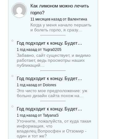
Как лимоном можно лечить
горло?
11 месяцев назад от Валентина
Когда у меня начало першить
и болеть горло, я сразу…
Год подходит к концу. Будет…
1 год назад от Yugra0205
Забавно, сайт существует, и видимо
работает, ведь просмотры наших
публикаций…
Год подходит к концу. Будет…
1 год назад от Dolores
Это чисто мое предположение: уж
больно дизайн сайта похож на…
Год подходит к концу. Будет…
1 год назад от TatyanaS
Уточните, пожалуйста, от куда такая
информация, что
владелец Вопросфен и Отзомир -
один и тот же?