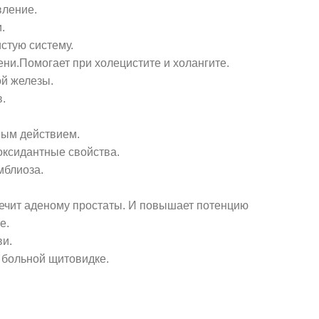
вление.
.
стую систему.
ни.Помогает при холецистите и холангите.
й железы.
.
ным действием.
оксидантные свойства.
мблиоза.
ечит аденому простаты. И повышает потенцию
е.
ви.
 больной щитовидке.