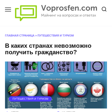
Перейти
к
содержанию
ГЛАВНАЯ СТРАНИЦА
»
ПУТЕШЕСТВИЯ И ТУРИЗМ
В каких странах невозможно
получить гражданство?
ПУТЕШЕСТВИЯ И ТУРИЗМ