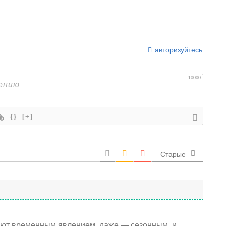
авторизуйтесь
10000
{}
[+]
Старые
тают временным явлением, даже — сезонным, и