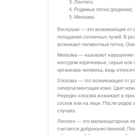
Лентиго;
Родимые пятна (родинки);
Мелазма.
Веснушки — это возникающие от с
попадания солнечных лучей. В ре
возникают пигментные пятна. Они
Мелазма — называют нарушение пи
контуром коричневые, серые или 
организма человека, ведь относят
Хлоазма — это возникающее от ра
гиперпигментация кожи. Цвет кож
Нередко хлоазма возникает в проц
сосков или на лице. После родов з
случаях.
Лентиго — это меланоцитарная ло
считается доброкачественной. Поя