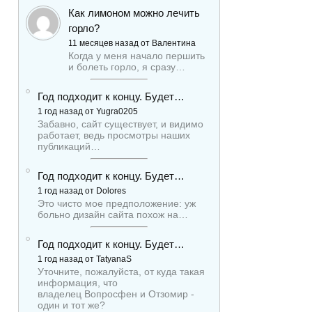
Как лимоном можно лечить
горло?
11 месяцев назад от Валентина
Когда у меня начало першить
и болеть горло, я сразу…
Год подходит к концу. Будет…
1 год назад от Yugra0205
Забавно, сайт существует, и видимо
работает, ведь просмотры наших
публикаций…
Год подходит к концу. Будет…
1 год назад от Dolores
Это чисто мое предположение: уж
больно дизайн сайта похож на…
Год подходит к концу. Будет…
1 год назад от TatyanaS
Уточните, пожалуйста, от куда такая
информация, что
владелец Вопросфен и Отзомир -
один и тот же?