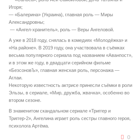
Игоря;
— «Балерина» (Украина), главная роль — Миры
Александровны;
— «Ангел-хранитель», роль — Веры Ангеловой.
А уже в 2018 году, снялась в комедиях «Молодёжка» и
«На районе». В 2019 году, она участвовала в съёмках
весьма популярного сериала под названием «Аванпост»,
и в этом же году, в двадцати серийном фильме
«БезсоновЪ», главная женская роль, персонажа —
Аглаи.
Некоторую известность актрисе принесли съёмки в роли
Эльзы, в сериале, «Мир, дружба, жвачка», особенно во
втором сезоне.
В знаменитом скандальном сериале «Триггер и
Триггер-2», Ангелина играет роль сестры главного героя,
психолога Артёма.
0