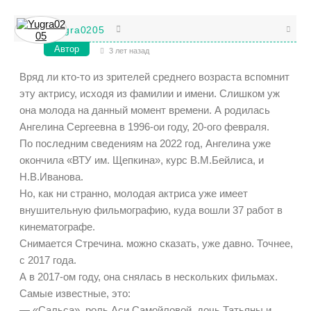
Yugra0205
Автор
3 лет назад
Вряд ли кто-то из зрителей среднего возраста вспомнит
эту актрису, исходя из фамилии и имени. Слишком уж
она молода на данный момент времени. А родилась
Ангелина Сергеевна в 1996-ои году, 20-ого февраля.
По последним сведениям на 2022 год, Ангелина уже
окончила «ВТУ им. Щепкина», курс В.М.Бейлиса, и
Н.В.Иванова.
Но, как ни странно, молодая актриса уже имеет
внушительную фильмографию, куда вошли 37 работ в
кинематографе.
Снимается Стречина. можно сказать, уже давно. Точнее,
с 2017 года.
А в 2017-ом году, она снялась в нескольких фильмах.
Самые известные, это:
— «Сальса», роль Аси Самойловой, дочь Татьяны и