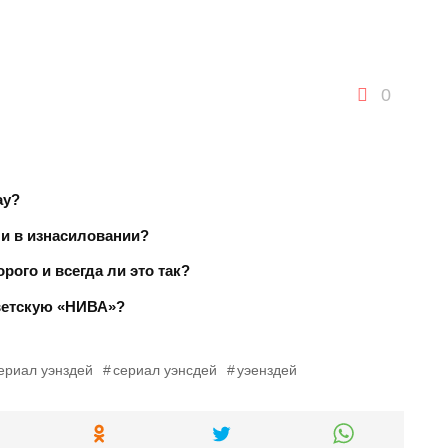
0
ay?
ли в изнасиловании?
рого и всегда ли это так?
оветскую «НИВА»?
ериал уэнздей
сериал уэнсдей
уэенздей