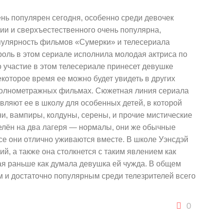
ень популярен сегодня, особенно среди девочек
гии и сверхъестественного очень популярна,
пулярность фильмов «Сумерки» и телесериала
оль в этом сериале исполнила молодая актриса по
 участие в этом телесериале принесет девушке
которое время ее можно будет увидеть в других
 полнометражных фильмах. Сюжетная линия сериала
вляют ее в школу для особенных детей, в которой
ни, вампиры, колдуны, серены, и прочие мистические
елён на два лагеря — нормалы, они же обычные
все они отлично уживаются вместе. В школе Уэнсдэй
й, а также она столкнется с таким явлением как
я раньше как думала девушка ей чужда. В общем
 и достаточно популярным среди телезрителей всего
0