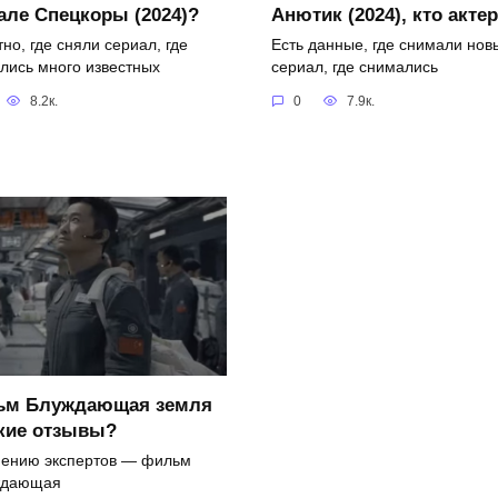
але Спецкоры (2024)?
Анютик (2024), кто акте
но, где сняли сериал, где
Есть данные, где снимали нов
лись много известных
сериал, где снимались
8.2к.
0
7.9к.
ьм Блуждающая земля
акие отзывы?
ению экспертов — фильм
ждающая