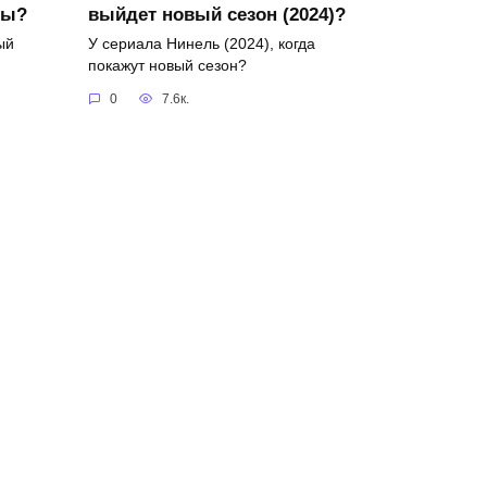
ры?
выйдет новый сезон (2024)?
ый
У сериала Нинель (2024), когда
покажут новый сезон?
0
7.6к.