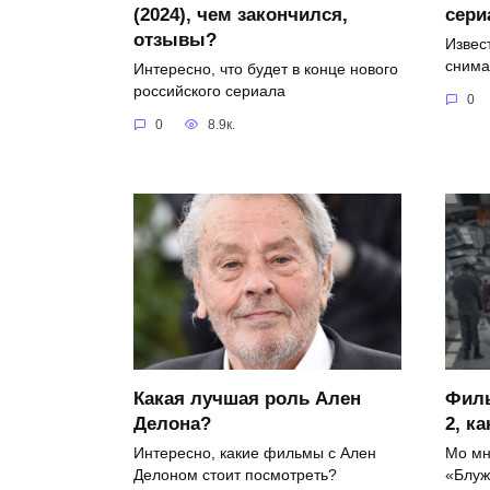
(2024), чем закончился,
сери
отзывы?
Извест
снима
Интересно, что будет в конце нового
российского сериала
0
0
8.9к.
Какая лучшая роль Ален
Фил
Делона?
2, к
Интересно, какие фильмы с Ален
Мо мн
Делоном стоит посмотреть?
«Блу