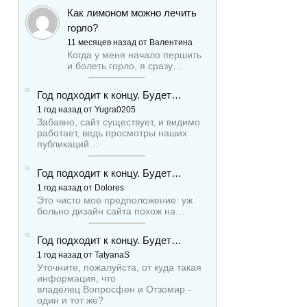
Как лимоном можно лечить
горло?
11 месяцев назад от Валентина
Когда у меня начало першить
и болеть горло, я сразу…
Год подходит к концу. Будет…
1 год назад от Yugra0205
Забавно, сайт существует, и видимо
работает, ведь просмотры наших
публикаций…
Год подходит к концу. Будет…
1 год назад от Dolores
Это чисто мое предположение: уж
больно дизайн сайта похож на…
Год подходит к концу. Будет…
1 год назад от TatyanaS
Уточните, пожалуйста, от куда такая
информация, что
владелец Вопросфен и Отзомир -
один и тот же?