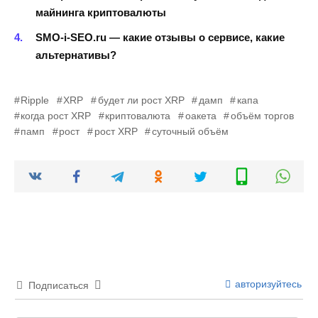
майнинга криптовалюты
SMO-i-SEO.ru — какие отзывы о сервисе, какие
альтернативы?
Ripple
XRP
будет ли рост XRP
дамп
капа
когда рост XRP
криптовалюта
оакета
объём торгов
памп
рост
рост XRP
суточный объём
авторизуйтесь
Подписаться