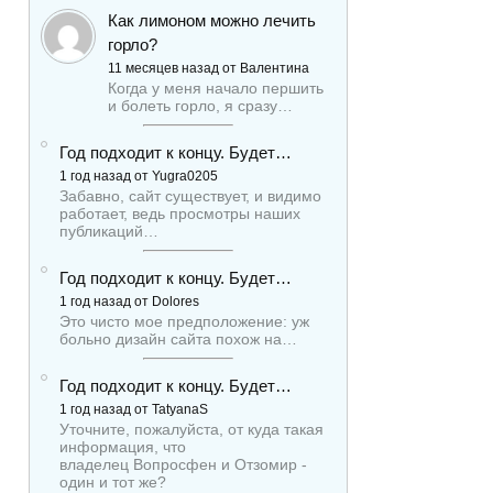
Как лимоном можно лечить
горло?
11 месяцев назад от Валентина
Когда у меня начало першить
и болеть горло, я сразу…
Год подходит к концу. Будет…
1 год назад от Yugra0205
Забавно, сайт существует, и видимо
работает, ведь просмотры наших
публикаций…
Год подходит к концу. Будет…
1 год назад от Dolores
Это чисто мое предположение: уж
больно дизайн сайта похож на…
Год подходит к концу. Будет…
1 год назад от TatyanaS
Уточните, пожалуйста, от куда такая
информация, что
владелец Вопросфен и Отзомир -
один и тот же?