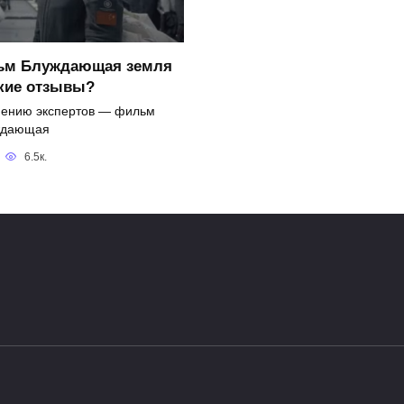
ьм Блуждающая земля
акие отзывы?
ению экспертов — фильм
ждающая
6.5к.