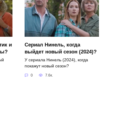
тик и
Сериал Нинель, когда
ры?
выйдет новый сезон (2024)?
ый
У сериала Нинель (2024), когда
покажут новый сезон?
0
7.6к.