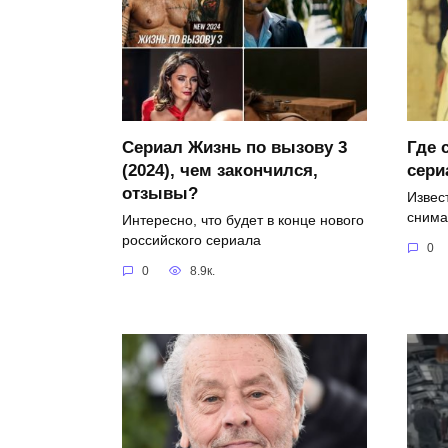
Сериал Жизнь по вызову 3
Где 
(2024), чем закончился,
сери
отзывы?
Извест
снима
Интересно, что будет в конце нового
российского сериала
0
0
8.9к.