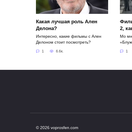
Какая лучшая роль Ален
Фил
Делона?
2, к
Интересно, какие фильмы с Ален
Мо мн
Делоном стоит посмотреть?
«Блу
1
6.6к.
1
© 2026 voprosfen.com