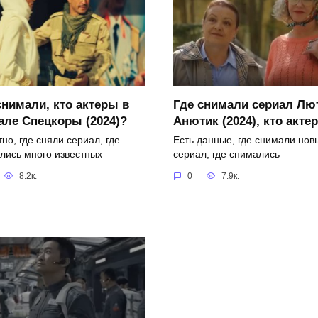
снимали, кто актеры в
Где снимали сериал Лю
але Спецкоры (2024)?
Анютик (2024), кто акте
но, где сняли сериал, где
Есть данные, где снимали нов
лись много известных
сериал, где снимались
8.2к.
0
7.9к.