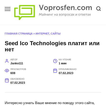
Перейти
к
содержанию
ГЛАВНАЯ СТРАНИЦА
»
ИНТЕРНЕТ, САЙТЫ
Seed Ico Technologies платит или
нет
АВТОР
НА ЧТЕНИЕ
Janko111
1 мин
ПРОСМОТРОВ
ОПУБЛИКОВАНО
608
07.02.2023
ОБНОВЛЕНО
07.02.2023
Интересно узнать Ваше мнение по поводу этого сайта,