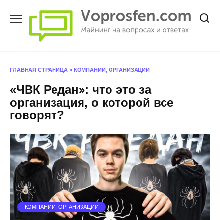
Перейти
к
содержанию
ГЛАВНАЯ СТРАНИЦА
»
КОМПАНИИ, ОРГАНИЗАЦИИ
«ЧВК Редан»: что это за
организация, о которой все
говорят?
КОМПАНИИ, ОРГАНИЗАЦИИ