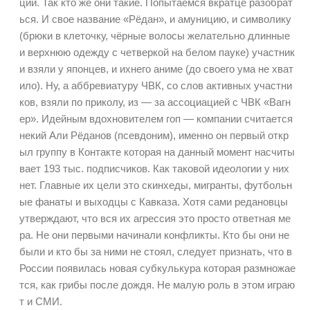
ции. Так кто же они такие. Попытаемся вкратце разобрат
ься. И свое название «Рёдан», и амуницию, и символику
(брюки в клеточку, чёрные волосы желательно длинные
и верхнюю одежду с четверкой на белом пауке) участник
и взяли у японцев, и ихнего аниме (до своего ума не хват
ило). Ну, а аббревиатуру ЧВК, со слов активных участни
ков, взяли по приколу, из — за ассоциацией с ЧВК «Вагн
ер». Идейным вдохновителем гоп — компании считается
некий Али Рёданов (псевдоним), именно он первый откр
ыл группу в Контакте которая на данный момент насчиты
вает 193 тыс. подписчиков. Как таковой идеологии у них
нет. Главные их цели это скинхеды, мигранты, футбольн
ые фанаты и выходцы с Кавказа. Хотя сами редановцы
утверждают, что вся их агрессия это просто ответная ме
ра. Не они первыми начинали конфликты. Кто бы они не
были и кто бы за ними не стоял, следует признать, что в
России появилась новая субкулькура которая размножае
тся, как грибы после дождя. Не малую роль в этом играю
т и СМИ.