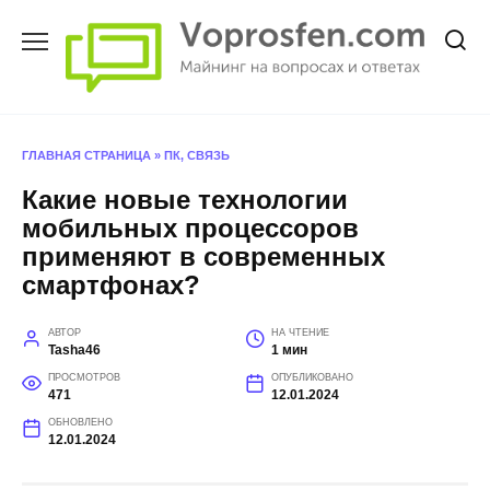
Перейти
к
содержанию
ГЛАВНАЯ СТРАНИЦА
»
ПК, СВЯЗЬ
Какие новые технологии
мобильных процессоров
применяют в современных
смартфонах?
АВТОР
НА ЧТЕНИЕ
Tasha46
1 мин
ПРОСМОТРОВ
ОПУБЛИКОВАНО
471
12.01.2024
ОБНОВЛЕНО
12.01.2024