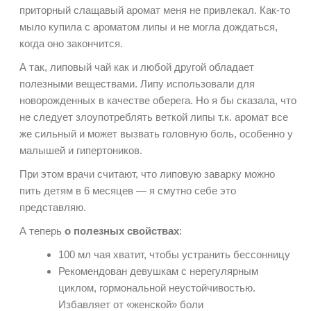
приторный слащавый аромат меня не привлекал. Как-то
мыло купила с ароматом липы и не могла дождаться,
когда оно закончится.
А так, липовый чай как и любой другой обладает
полезными веществами. Липу использовали для
новорожденных в качестве оберега. Но я бы сказала, что
не следует злоупотреблять веткой липы т.к. аромат все
же сильный и может вызвать головную боль, особенно у
малышей и гипертоников.
При этом врачи считают, что липовую заварку можно
пить детям в 6 месяцев — я смутно себе это
представляю.
А теперь
о полезных свойствах
:
100 мл чая хватит, чтобы устранить бессонницу
Рекомендован девушкам с нерегулярным
циклом, гормональной неустойчивостью.
Избавляет от «женской» боли