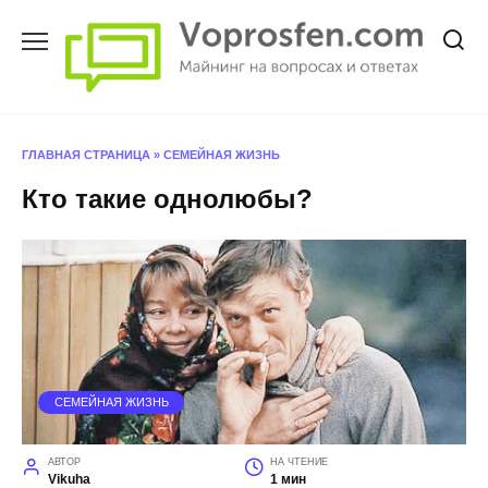
Перейти
к
содержанию
ГЛАВНАЯ СТРАНИЦА
»
СЕМЕЙНАЯ ЖИЗНЬ
Кто такие однолюбы?
СЕМЕЙНАЯ ЖИЗНЬ
АВТОР
НА ЧТЕНИЕ
Vikuha
1 мин