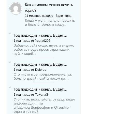
Как лимоном можно лечить
горло?
11 месяцев назад от Валентина
Когда у меня начало першить
и болеть горло, я сразу…
Год подходит к концу. Будет…
1 год назад от Yugra0205
Забавно, сайт существует, и видимо
работает, ведь просмотры наших
публикаций…
Год подходит к концу. Будет…
1 год назад от Dolores
Это чисто мое предположение: уж
больно дизайн сайта похож на…
Год подходит к концу. Будет…
1 год назад от TatyanaS
Уточните, пожалуйста, от куда такая
информация, что
владелец Вопросфен и Отзомир -
один и тот же?