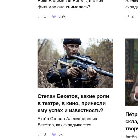
Ника Вадимовна Вигель, в каких
Алекс
фильмах она снималась?
склад
1
8.9к.
2
Степан Бекетов, какие роли
в театре, в кино, принесли
ему успех и известность?
Пётр
Актёр Степан Александрович
скла
Бекетов, как складывается
твор
3
5к.
Актёр