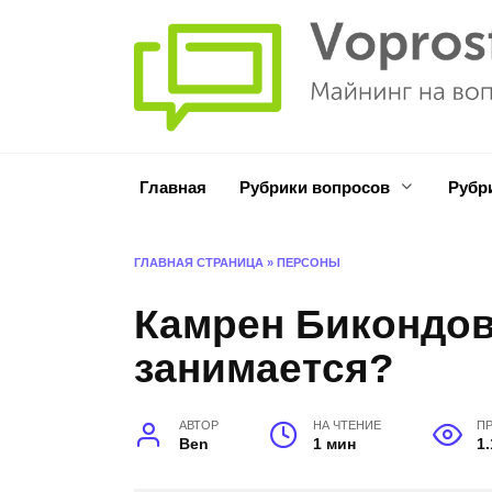
Перейти
к
содержанию
Главная
Рубрики вопросов
Рубр
ГЛАВНАЯ СТРАНИЦА
»
ПЕРСОНЫ
Камрен Бикондов
занимается?
АВТОР
НА ЧТЕНИЕ
П
Ben
1 мин
1.