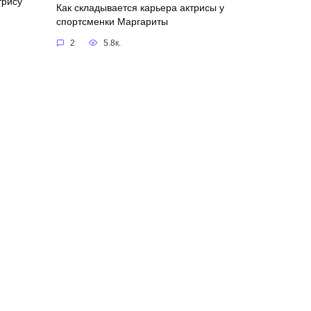
трису
Как складывается карьера актрисы у
спортсменки Маргариты
2
5.8к.