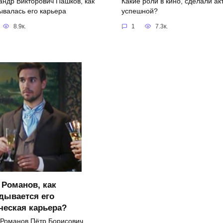
андр Викторович Пашков, как
Какие роли в кино, сделали ак
ывалась его карьера
успешной?
8.9к.
1
7.3к.
 Романов, как
дывается его
ческая карьера?
 Романов Пётр Борисович,