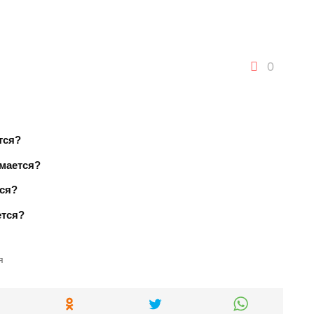
0
тся?
имается?
тся?
ется?
я