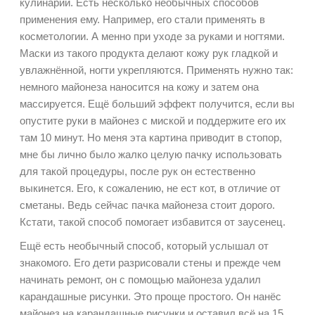
кулинарии. Есть несколько необычных способов
применения ему. Например, его стали применять в
косметологии. А менно при уходе за руками и ногтями.
Маски из такого продукта делают кожу рук гладкой и
увлажнённой, ногти укрепляются. Применять нужно так:
немного майонеза наносится на кожу и затем она
массируется. Ещё больший эффект получится, если вы
опустите руки в майонез с миской и поддержите его их
там 10 минут. Но меня эта картина приводит в стопор,
мне бы лично было жалко целую пачку использовать
для такой процедуры, после рук он естественно
выкинется. Его, к сожалению, не ест кот, в отличие от
сметаны. Ведь сейчас пачка майонеза стоит дорого.
Кстати, такой способ помогает избавится от заусенец.
Ещё есть необычный способ, который услышал от
знакомого. Его дети разрисовали стены и прежде чем
начинать ремонт, он с помощью майонеза удалил
карандашные рисунки. Это проще простого. Он нанёс
майонез на карандашные рисунки и оставил всё на 15