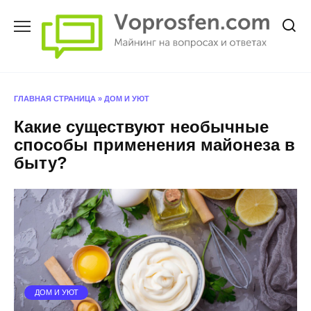
Перейти
к
содержанию
ГЛАВНАЯ СТРАНИЦА
»
ДОМ И УЮТ
Какие существуют необычные
способы применения майонеза в
быту?
ДОМ И УЮТ