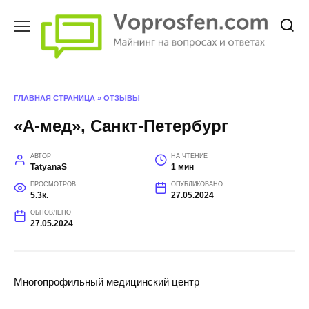
Перейти
к
содержанию
ГЛАВНАЯ СТРАНИЦА
»
ОТЗЫВЫ
«А-мед», Санкт-Петербург
АВТОР
НА ЧТЕНИЕ
TatyanaS
1 мин
ПРОСМОТРОВ
ОПУБЛИКОВАНО
5.3к.
27.05.2024
ОБНОВЛЕНО
27.05.2024
Многопрофильный медицинский центр