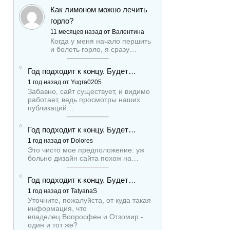
Как лимоном можно лечить
горло?
11 месяцев назад от Валентина
Когда у меня начало першить
и болеть горло, я сразу…
Год подходит к концу. Будет…
1 год назад от Yugra0205
Забавно, сайт существует, и видимо
работает, ведь просмотры наших
публикаций…
Год подходит к концу. Будет…
1 год назад от Dolores
Это чисто мое предположение: уж
больно дизайн сайта похож на…
Год подходит к концу. Будет…
1 год назад от TatyanaS
Уточните, пожалуйста, от куда такая
информация, что
владелец Вопросфен и Отзомир -
один и тот же?