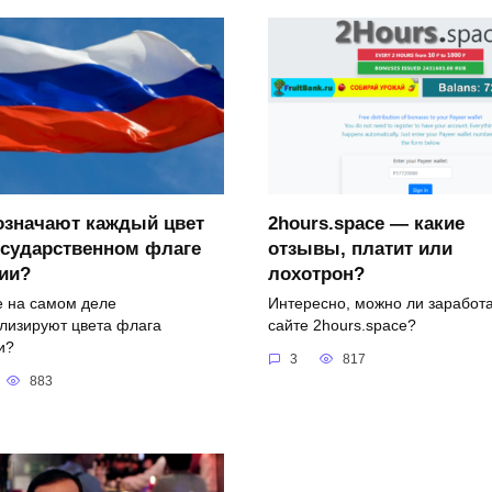
означают каждый цвет
2hours.space — какие
осударственном флаге
отзывы, платит или
ии?
лохотрон?
е на самом деле
Интересно, можно ли заработа
лизируют цвета флага
сайте 2hours.space?
и?
3
817
883