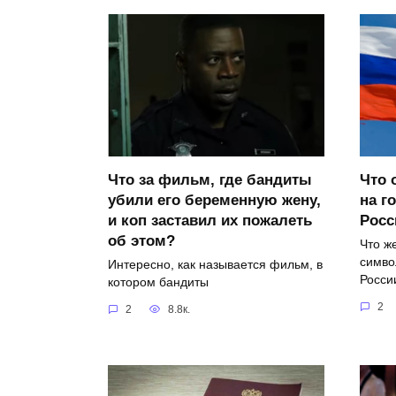
Что за фильм, где бандиты
Что 
убили его беременную жену,
на г
и коп заставил их пожалеть
Росс
об этом?
Что ж
симво
Интересно, как называется фильм, в
Росси
котором бандиты
2
2
8.8к.