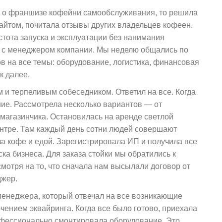
ю о франшизе кофейни самообслуживания, то решила
сайтом, почитала отзывы других владельцев кофеен.
тота запуска и эксплуатации без нанимания
ь с менеджером компании. Мы неделю общались по
в на все темы: оборудование, логистика, финансовая
к далее.
 и терпеливым собеседником. Ответил на все. Когда
ие. Рассмотрела несколько вариантов — от
магазинчика. Остановилась на аренде светлой
нтре. Там каждый день сотни людей совершают
за кофе и едой. Зарегистрировала ИП и получила все
ка бизнеса. Для заказа стойки мы обратились к
мотря на то, что сначала нам высылали договор от
джер.
менеджера, который отвечал на все возникающие
чением эквайринга. Когда все было готово, приехала
офессионально смонтировала оборудование. Это