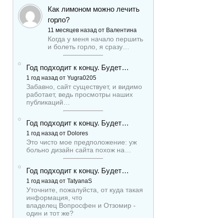
Как лимоном можно лечить
горло?
11 месяцев назад от Валентина
Когда у меня начало першить
и болеть горло, я сразу…
Год подходит к концу. Будет…
1 год назад от Yugra0205
Забавно, сайт существует, и видимо
работает, ведь просмотры наших
публикаций…
Год подходит к концу. Будет…
1 год назад от Dolores
Это чисто мое предположение: уж
больно дизайн сайта похож на…
Год подходит к концу. Будет…
1 год назад от TatyanaS
Уточните, пожалуйста, от куда такая
информация, что
владелец Вопросфен и Отзомир -
один и тот же?