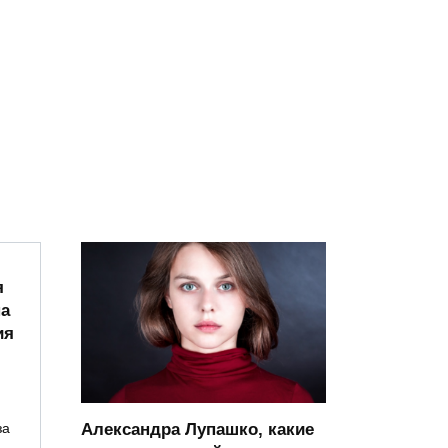
я
на
ия
Александра Лупашко, какие
за