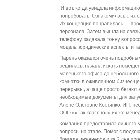
И вот, когда увидела информаци
попробовать. Ознакомилась с их 
Их концепция понравилась — прос
персонала. Затем вышла на связ
телефону, задавала тонну вопросо
модель, юридические аспекты и та
Парень оказался очень подробным
решилась, начала искать помещен
маленького офиса до небольшого 
комнатки в оживленном бизнес-це
перерывы, а чаще просто бегают 
необходимые документы для запус
Алене Олеговне Костянко, ИП, нес
ООО «»Так классно»» их же мене
Компания предоставила личного 
вопросы на этапе. Помог с подклю
бригада инженеров и за 2 дня пр