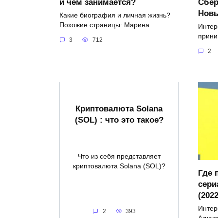
и чем занимается?
Сбер
Новы
Какие биография и личная жизнь?
Похожие страницы: Марина
Интер
прини
3
712
2
Криптовалюта Solana
(SOL) : что это такое?
Что из себя представляет
криптовалюта Solana (SOL)?
Где 
сери
(202
Интер
2
393