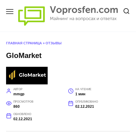
Перейти
к
содержанию
ГЛАВНАЯ СТРАНИЦА
»
ОТЗЫВЫ
GloMarket
АВТОР
НА ЧТЕНИЕ
mmgp
1 мин
ПРОСМОТРОВ
ОПУБЛИКОВАНО
860
02.12.2021
ОБНОВЛЕНО
02.12.2021