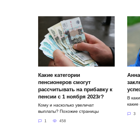
Какие категории
Анна
пенсионеров смогут
закл
рассчитывать на прибавку к
успе
пенсии с 1 ноября 2023г?
В как
какие
Кому и насколько увеличат
выплаты? Похожие страницы
3
1
458