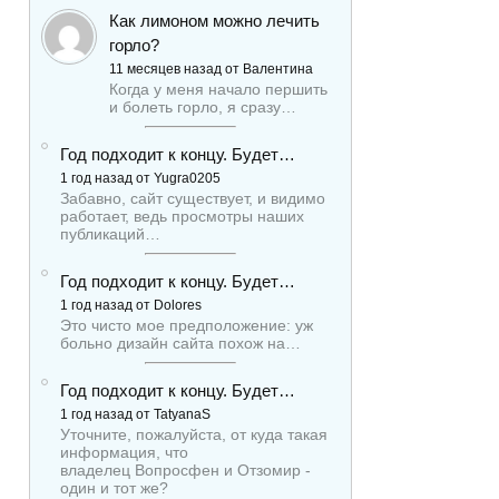
Как лимоном можно лечить
горло?
11 месяцев назад от Валентина
Когда у меня начало першить
и болеть горло, я сразу…
Год подходит к концу. Будет…
1 год назад от Yugra0205
Забавно, сайт существует, и видимо
работает, ведь просмотры наших
публикаций…
Год подходит к концу. Будет…
1 год назад от Dolores
Это чисто мое предположение: уж
больно дизайн сайта похож на…
Год подходит к концу. Будет…
1 год назад от TatyanaS
Уточните, пожалуйста, от куда такая
информация, что
владелец Вопросфен и Отзомир -
один и тот же?