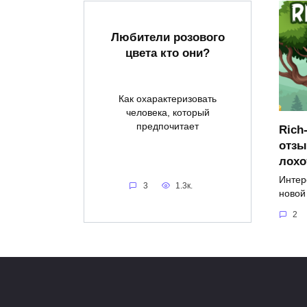
Любители розового
цвета кто они?
Как охарактеризовать
человека, который
предпочитает
Rich
отзы
лохо
Интер
3
1.3к.
новой
2