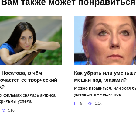
Вам также может понравиться
 Носатова, в чём
Как убрать или уменьш
ючается её творческий
мешки под глазами?
х?
Можно избавиться, или хотя б
уменьшить «мешки под
их фильмах снялась актриса,
 фильмы успела
5
1.1к.
510