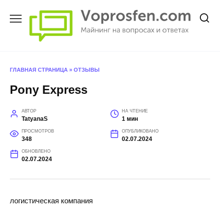
Перейти
к
содержанию
ГЛАВНАЯ СТРАНИЦА
»
ОТЗЫВЫ
Pony Express
АВТОР
НА ЧТЕНИЕ
TatyanaS
1 мин
ПРОСМОТРОВ
ОПУБЛИКОВАНО
348
02.07.2024
ОБНОВЛЕНО
02.07.2024
логистическая компания