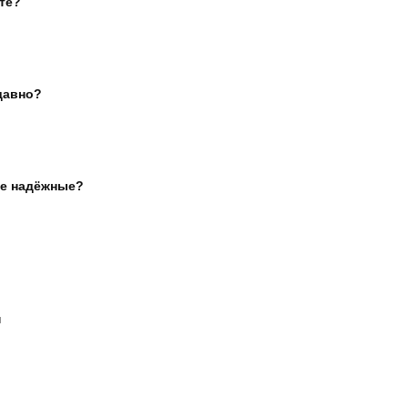
те?
давно?
ые надёжные?
я