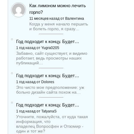
Как лимоном можно лечить
горло?
11 месяцев назад от Валентина
Когда у меня начало першить
и болеть горло, я сразу…
Год подходит к концу. Будет…
1 год назад от Yugra0205
Забавно, сайт существует, и видимо
работает, ведь просмотры наших
публикаций…
Год подходит к концу. Будет…
1 год назад от Dolores
Это чисто мое предположение: уж
больно дизайн сайта похож на…
Год подходит к концу. Будет…
1 год назад от TatyanaS
Уточните, пожалуйста, от куда такая
информация, что
владелец Вопросфен и Отзомир -
один и тот же?