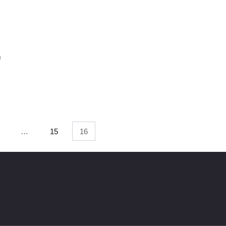
я
…
15
16