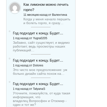
Как лимоном можно лечить
горло?
11 месяцев назад от Валентина
Когда у меня начало першить
и болеть горло, я сразу…
Год подходит к концу. Будет…
1 год назад от Yugra0205
Забавно, сайт существует, и видимо
работает, ведь просмотры наших
публикаций…
Год подходит к концу. Будет…
1 год назад от Dolores
Это чисто мое предположение: уж
больно дизайн сайта похож на…
Год подходит к концу. Будет…
1 год назад от TatyanaS
Уточните, пожалуйста, от куда такая
информация, что
владелец Вопросфен и Отзомир -
один и тот же?