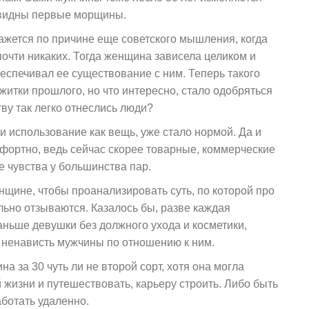
х видны первые морщины.
жется по причине еще советского мышления, когда
очти никаких. Тогда женщина зависела целиком и
беспечивал ее существование с ним. Теперь такого
ежитки прошлого, но что интересно, стало одобряться
тву так легко отнеслись люди?
 и использование как вещь, уже стало нормой. Да и
ортно, ведь сейчас скорее товарные, коммерческие
е чувства у большинства пар.
нщине, чтобы проанализировать суть, по которой про
ьно отзываются. Казалось бы, разве каждая
аньше девушки без должного ухода и косметики,
 ненависть мужчины по отношению к ним.
а за 30 чуть ли не второй сорт, хотя она могла
жизни и путешествовать, карьеру строить. Либо быть
ботать удаленно.