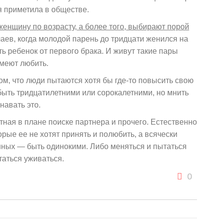
я приметила в обществе.
нщину по возрасту, а более того, выбирают порой
аев, когда молодой парень до тридцати женился на
ть ребенок от первого брака. И живут такие пары
умеют любить.
том, что люди пытаются хотя бы где-то повысить свою
быть тридцатилетними или сорокалетними, но мнить
навать это.
ная в плане поиске партнера и прочего. Естественно
рые ее не хотят принять и полюбить, а всячески
ных — быть одинокими. Либо меняться и пытаться
ытаться уживаться.
0