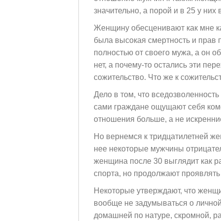
значительно, а порой и в 25 у ни
Женщину обесценивают как мне ка
была высокая смертность и прав п
полностью от своего мужа, а он о
нет, а почему-то остались эти пер
сожительство. Что же к сожительс
Дело в том, что вседозволенность
сами граждане ощущают себя комф
отношения больше, а не искренни
Но вернемся к тридцатилетней же
нее некоторые мужчины отрицател
женщина после 30 выглядит как р
спорта, но продолжают проявлять
Некоторые утверждают, что женщин
вообще не задумываться о личной 
домашней по натуре, скромной, ра