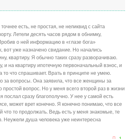
точнее есть, не простая, не неликвид с сайта
орту. Летели десять часов рядом в обнимку,
робив о ней информацию в «глазе бога»
к, вот уже назначено свидание. Но начались
у, квартиру. Я обычно таких сразу разворачиваю.
ну, и на квартиру ипотечную первоначальный взнос, и
а то что спрашивает. Врать в принципе не умею.
о за вопросы. Она заявила, что все женщины за
о простой вопрос. Но у меня всего второй раз в жизни
 послал сразу благополучно. У нее у самой есть
исе, может врет конечно. Я конечно понимаю, что все
ей что то продолжать. Ведь есть у меня знакомые, те
ир. Неужели душа человека уже неинтересна
1