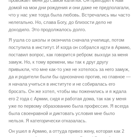
провожает меня до самой калитки. Он приходил к нам
домой на мои дни рождения и они даже не предполагали,
что у нас уже тогда была любовь. Встречались мы часто
нелегально. Но, слава Богу, до близости дело не
доходило. Это продолжалось долго.
Я ушла со школы и окончила сначала училище, потом
поступила в институт. И когда он собрался идти в Армию,
поставил вопрос, как говорится ребром: выходи за меня
замуж. Но, к тому времени, мы так к друг другу
привыкли, что мне как-то уже не хотелось за него замуж,
да и родители были бы однозначно против, но главное —
я начала учиться в институте и не собиралась его
бросать. Он же хотел, чтобы мы поженились и я ждала
его 2 года с Армии, сидя и работая дома, так как у меня
уже по первому образованию была профессия. Я всегда
была своенравной и диктовать условия мне было
нельзя. Я категорически отказалась.
Он ушел в Армию, а оттуда привез жену, которая как 2