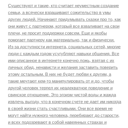
Существуют и такие, кто считает неуместным создание
семьи, а всячески взращивают сожительство в умы
других людей. Начинают придумывать сказки про то, как
они живут с партнером, который все взваливает на свои
плечи, не просит поддержки совсем. Еще и якобы
помогает партнеру как материально, так и физически.
Из-за доступности интернета, социальных сетей, многие
люди с каждым годом усугубляют навыки общения. Все
ими описанное в интернете конечно ложь, взятая с их
личных обид, ненависти и желания заставить поверить
этому остальным. В них не будет любви к другим, а
такие мечтают кем-то манипулировать от и до, чтобы
другой человек терпел их неадекватное поведение и
свинское отношение. Это эгоизм чистой воды и жажда
извлечь выгоду, что в конечном счете не дает им никогда
в своей жизни стать счастливыми. Они все время не
могут найти нужного человека, перебирают до старости,
и всех подозревают в собой навеянных страхах и