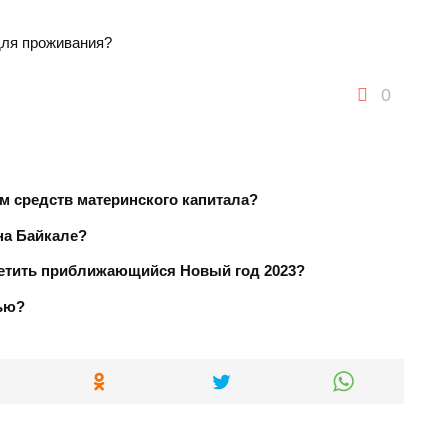
для проживания?
0
м средств материнского капитала?
на Байкале?
тметить приближающийся Новый год 2023?
мью?