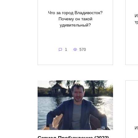
Что за город Владивосток?
И
Почему он такой
т
удивительный?
1
570
И
Сериал Пробуждение (2023),