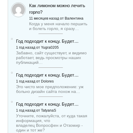
Как лимоном можно лечить
горло?
11 месяцев назад от Валентина
Когда у меня начало першить
и болеть горло, я сразу…
Год подходит к концу. Будет…
1 год назад от Yugra0205
Забавно, сайт существует, и видимо
работает, ведь просмотры наших
публикаций…
Год подходит к концу. Будет…
1 год назад от Dolores
Это чисто мое предположение: уж
больно дизайн сайта похож на…
Год подходит к концу. Будет…
1 год назад от TatyanaS
Уточните, пожалуйста, от куда такая
информация, что
владелец Вопросфен и Отзомир -
один и тот же?