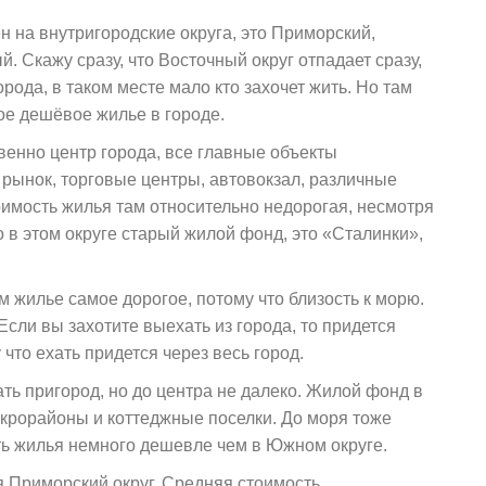
н на внутригородские округа, это Приморский,
 Скажу сразу, что Восточный округ отпадает сразу,
рода, в таком месте мало кто захочет жить. Но там
мое дешёвое жилье в городе.
венно центр города, все главные объекты
рынок, торговые центры, автовокзал, различные
имость жилья там относительно недорогая, несмотря
что в этом округе старый жилой фонд, это «Сталинки»,
м жилье самое дорогое, потому что близость к морю.
Если вы захотите выехать из города, то придется
 что ехать придется через весь город.
ать пригород, но до центра не далеко. Жилой фонд в
крорайоны и коттеджные поселки. До моря тоже
ть жилья немного дешевле чем в Южном округе.
 Приморский округ. Средняя стоимость