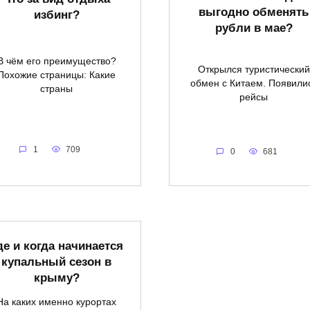
выгодно обменять
избинг?
рубли в мае?
В чём его преимущество?
Открылся туристический
Похожие страницы: Какие
обмен с Китаем. Появили
страны
рейсы
1
709
0
681
де и когда начинается
купальный сезон в
крыму?
На каких именно курортах