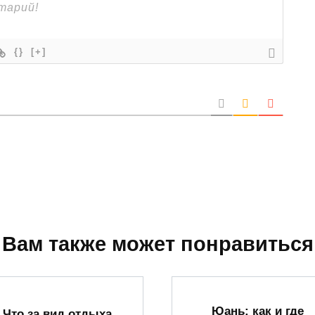
{}
[+]
Вам также может понравиться
Юань: как и где
Что за вид отдыха