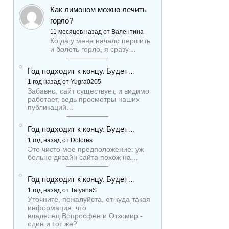
Как лимоном можно лечить
горло?
11 месяцев назад от Валентина
Когда у меня начало першить
и болеть горло, я сразу…
Год подходит к концу. Будет…
1 год назад от Yugra0205
Забавно, сайт существует, и видимо
работает, ведь просмотры наших
публикаций…
Год подходит к концу. Будет…
1 год назад от Dolores
Это чисто мое предположение: уж
больно дизайн сайта похож на…
Год подходит к концу. Будет…
1 год назад от TatyanaS
Уточните, пожалуйста, от куда такая
информация, что
владелец Вопросфен и Отзомир -
один и тот же?