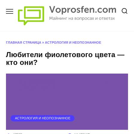
Перейти
к
содержанию
ГЛАВНАЯ СТРАНИЦА
»
АСТРОЛОГИЯ И НЕОПОЗНАННОЕ
Любители фиолетового цвета —
кто они?
АСТРОЛОГИЯ И НЕОПОЗНАННОЕ