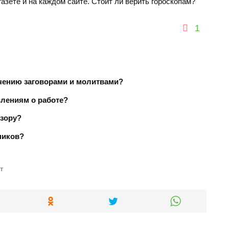
азете и на каждом сайте. Стоит ли верить гороскопам?
1
ечению заговорами и молитвами?
влениям о работе?
изору?
ников?
т