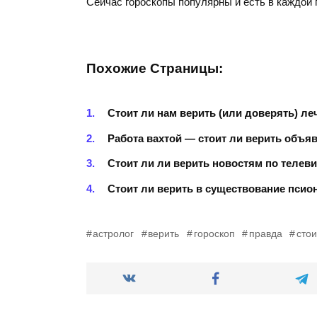
Сейчас гороскопы популярны и есть в каждой г
Похожие Страницы:
Стоит ли нам верить (или доверять) л
Работа вахтой — стоит ли верить объя
Стоит ли ли верить новостям по телев
Стоит ли верить в существование псио
астролог
верить
гороскоп
правда
стои