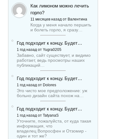
Как лимоном можно лечить
горло?
11 месяцев назад от Валентина
Когда у меня начало першить
и болеть горло, я сразу…
Год подходит к концу. Будет…
1 год назад от Yugra0205
Забавно, сайт существует, и видимо
работает, ведь просмотры наших
публикаций…
Год подходит к концу. Будет…
1 год назад от Dolores
Это чисто мое предположение: уж
больно дизайн сайта похож на…
Год подходит к концу. Будет…
1 год назад от TatyanaS
Уточните, пожалуйста, от куда такая
информация, что
владелец Вопросфен и Отзомир -
один и тот же?