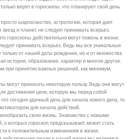
астолько верят в гороскопы, что планируют свой день
о просто шарлатанство, астрологию, которая дает
звезд и планет, не следует принимать всерьез.
, что гороскопы действительно могут помочь в жизни.
ледует принимать всерьез. Ведь мы все уникальные
е только от нашей даты рождения, но и от множества
ая история, образование, характер и многое другое.
пом при принятии важных решений, как минимум,
опы могут приносить некоторую пользу. Ведь они могут
ля достижения цели, которую мы перед собой
 что сегодня удачный день для начала нового дела, то
мотиватором для начала действий.
азнообразить свою жизнь. Знакомство с новыми
 о которых гороскоп предсказывает, может стать
сти к положительным изменениям в жизни.
ым действующим лицом в нашей жизни мы являемся