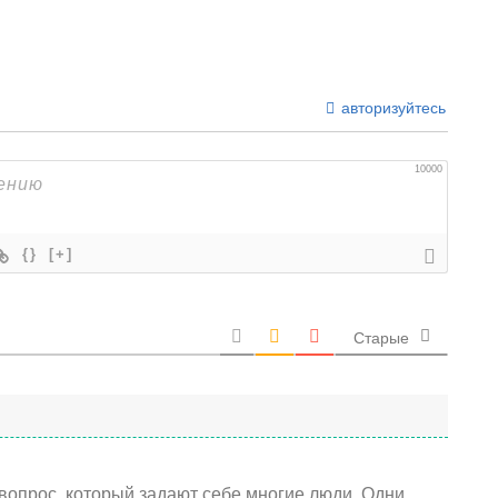
авторизуйтесь
10000
{}
[+]
Старые
 вопрос, который задают себе многие люди. Одни