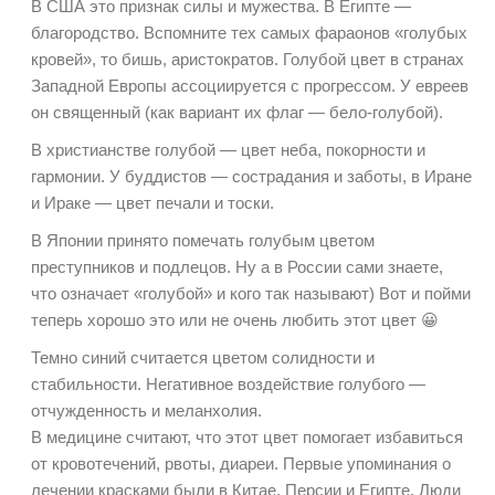
В США это признак силы и мужества. В Египте —
благородство. Вспомните тех самых фараонов «голубых
кровей», то бишь, аристократов. Голубой цвет в странах
Западной Европы ассоциируется с прогрессом. У евреев
он священный (как вариант их флаг — бело-голубой).
В христианстве голубой — цвет неба, покорности и
гармонии. У буддистов — сострадания и заботы, в Иране
и Ираке — цвет печали и тоски.
В Японии принято помечать голубым цветом
преступников и подлецов. Ну а в России сами знаете,
что означает «голубой» и кого так называют) Вот и пойми
теперь хорошо это или не очень любить этот цвет 😀
Темно синий считается цветом солидности и
стабильности. Негативное воздействие голубого —
отчужденность и меланхолия.
В медицине считают, что этот цвет помогает избавиться
от кровотечений, рвоты, диареи. Первые упоминания о
лечении красками были в Китае, Персии и Египте. Люди