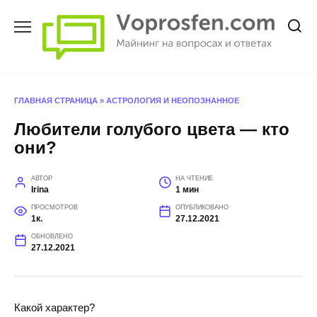
Перейти
к
содержанию
ГЛАВНАЯ СТРАНИЦА
»
АСТРОЛОГИЯ И НЕОПОЗНАННОЕ
Любители голубого цвета — кто
они?
АВТОР
НА ЧТЕНИЕ
Irina
1 мин
ПРОСМОТРОВ
ОПУБЛИКОВАНО
1к.
27.12.2021
ОБНОВЛЕНО
27.12.2021
Какой характер?