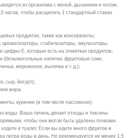
ыводятся из организма с мочой, дыханием и потом.
1,5 часов, чтобы расщепить 1 стандартный стакан
щевых продуктах, такие как консерванты;
; ароматизаторы, стабилизаторы, эмульгаторы,
се цифры Е, которые есть на этикетках продуктов;
и (безалкогольные напитки, фруктовые соки,
ченье, мороженое, выпечка и т. д.);
, сыр, йогурт);
ием жира.
енты, курение (в том числе пассивное).
во воды. Ваша печень делает отходы и токсины
оримыми, чтобы они могли быть удалены почками.
 ходите в туалет. Если вы едите много фруктов и
а литра воды в день. Но рекомендуется не менее 1,5