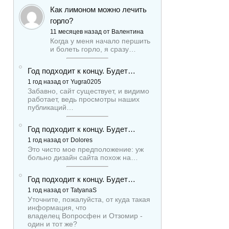
Как лимоном можно лечить
горло?
11 месяцев назад от Валентина
Когда у меня начало першить
и болеть горло, я сразу…
Год подходит к концу. Будет…
1 год назад от Yugra0205
Забавно, сайт существует, и видимо
работает, ведь просмотры наших
публикаций…
Год подходит к концу. Будет…
1 год назад от Dolores
Это чисто мое предположение: уж
больно дизайн сайта похож на…
Год подходит к концу. Будет…
1 год назад от TatyanaS
Уточните, пожалуйста, от куда такая
информация, что
владелец Вопросфен и Отзомир -
один и тот же?