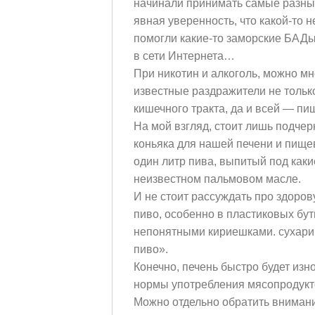
начинали принимать самые разные
явная уверенность, что какой-то н
помогли какие-то заморские БАДы
в сети Интернета…
При никотин и алкоголь, можно мно
известные раздражители не тольк
кишечного тракта, да и всей — п
На мой взгляд, стоит лишь подчер
коньяка для нашей печени и пищев
один литр пива, выпитый под каки
неизвестном пальмовом масле.
И не стоит рассуждать про здоров
пиво, особенно в пластиковых бут
непонятными кириешками. сухари
пиво».
Конечно, печень быстро будет из
нормы употребления мясопродукто
Можно отдельно обратить вниман