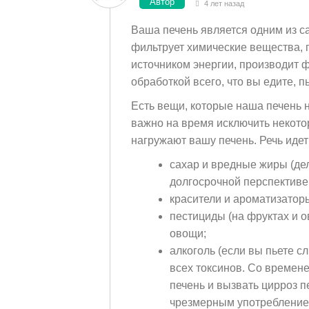
Автор
4 лет назад
Ваша печень является одним из с
фильтрует химические вещества, п
источником энергии, производит ф
обработкой всего, что вы едите, п
Есть вещи, которые наша печень 
важно на время исключить некото
нагружают вашу печень. Речь идет
cахар и вредные жиры (дел
долгосрочной перспективе 
красители и ароматизатор
пестициды (на фруктах и 
овощи;
алкоголь (если вы пьете с
всех токсинов. Со времен
печень и вызвать цирроз 
чрезмерным употреблением