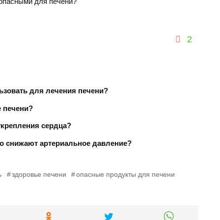
 опасными для печени?
2
ьзовать для лечения печени?
е печени?
укрепления сердца?
ро снижают артериальное давление?
ь
здоровье печени
опасные продукты для печени