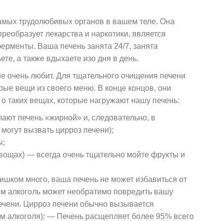
амых трудолюбивых органов в вашем теле. Она
реобразует лекарства и наркотики, является
ерменты. Ваша печень занята 24/7, занята
ьете, а также вдыхаете изо дня в день.
не очень любит. Для тщательного очищения печени
рые вещи из своего меню. В конце концов, они
 о таких вещах, которые нагружают нашу печень:
ают печень «жирной» и, следовательно, в
могут вызвать цирроз печени);
ы;
овощах) — всегда очень тщательно мойте фрукты и
лишком много, ваша печень не может избавиться от
ем алкоголь может необратимо повредить вашу
печени. Цирроз печени обычно вызывается
 алкоголя); — Печень расщепляет более 95% всего