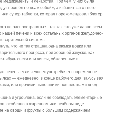
 медикаменты и лекарства. При чём, у них была
едуг прошёл не «сам собой», а избавиться от него
 или супер таблетки, которая порекомендовал блогер
го не распространяться, так как, это уже давно всем
о нашей печени и всех остальных органов желудочно-
ищеварительной системы.
кнуть, что не так страшна одна рюмка водки или
арительного процесса, при хорошей закуске, как
е-нибудь снеки или чипсы, обжаренные в
ую печень, если человек употребляет современное
ылках — ежедневно, в конце рабочего дня, закусывая
ками, или прочими нынешними новшествами «под
ношена и угроблена, если не соблюдать элементарные
в, особенно в жаренном или печёном виде.
ие на овощи и фрукты с большим содержанием