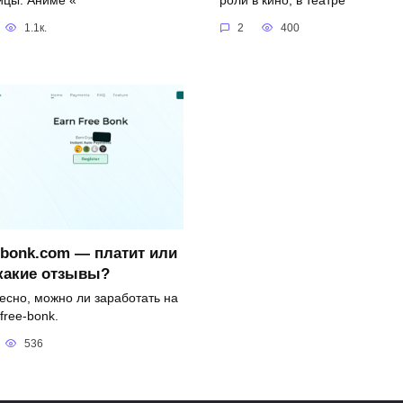
ицы: Аниме «
роли в кино, в театре
1.1к.
2
400
-bonk.com — платит или
 какие отзывы?
есно, можно ли заработать на
free-bonk.
536