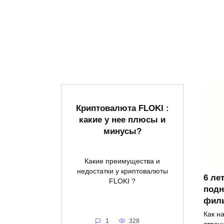
Криптовалюта FLOKI :
какие у нее плюсы и
минусы?
Какие преимущества и
недостатки у криптовалюты
6 ле
FLOKI ?
подн
фил
Как н
1
328