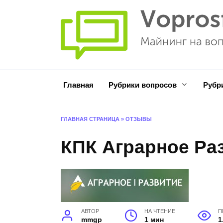
Перейти
к
содержанию
Главная
Рубрики вопросов
Рубр
ГЛАВНАЯ СТРАНИЦА
»
ОТЗЫВЫ
КПК Аграрное Ра
АВТОР
НА ЧТЕНИЕ
П
mmgp
1 мин
1