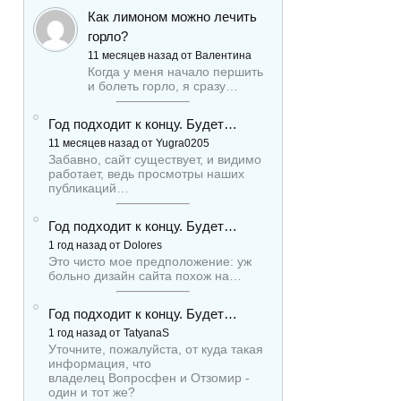
Как лимоном можно лечить
горло?
11 месяцев назад от Валентина
Когда у меня начало першить
и болеть горло, я сразу…
Год подходит к концу. Будет…
11 месяцев назад от Yugra0205
Забавно, сайт существует, и видимо
работает, ведь просмотры наших
публикаций…
Год подходит к концу. Будет…
1 год назад от Dolores
Это чисто мое предположение: уж
больно дизайн сайта похож на…
Год подходит к концу. Будет…
1 год назад от TatyanaS
Уточните, пожалуйста, от куда такая
информация, что
владелец Вопросфен и Отзомир -
один и тот же?