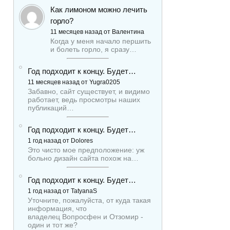
Как лимоном можно лечить
горло?
11 месяцев назад от Валентина
Когда у меня начало першить
и болеть горло, я сразу…
Год подходит к концу. Будет…
11 месяцев назад от Yugra0205
Забавно, сайт существует, и видимо
работает, ведь просмотры наших
публикаций…
Год подходит к концу. Будет…
1 год назад от Dolores
Это чисто мое предположение: уж
больно дизайн сайта похож на…
Год подходит к концу. Будет…
1 год назад от TatyanaS
Уточните, пожалуйста, от куда такая
информация, что
владелец Вопросфен и Отзомир -
один и тот же?