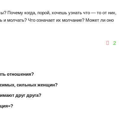
? Почему когда, порой, хочешь узнать что — то от них,
ь и молчать? Что означает их молчание? Может ли оно
2
ить отношения?
исимых, сильных женщин?
имают друг друга?
кция»?