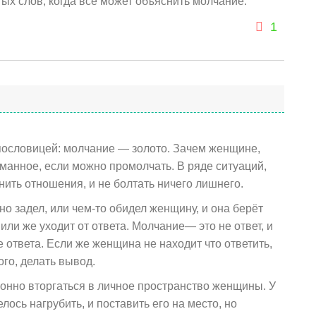
тых слов, когда все может объяснить молчание.
1
 пословицей: молчание — золото. Зачем женщине,
манное, если можно промолчать. В ряде ситуаций,
ить отношения, и не болтать ничего лишнего.
о задел, или чем-то обидел женщину, и она берёт
или же уходит от ответа. Молчание— это не ответ, и
е ответа. Если же женщина не находит что ответить,
ого, делать вывод.
нно вторгаться в личное пространство женщины. У
ось нагрубить, и поставить его на место, но