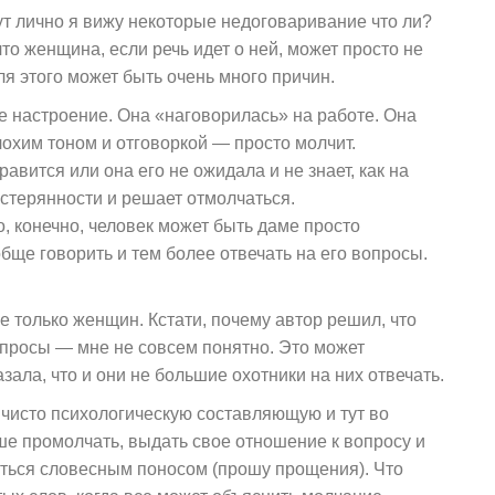
тут лично я вижу некоторые недоговаривание что ли?
то женщина, если речь идет о ней, может просто не
ля этого может быть очень много причин.
ое настроение. Она «наговорилась» на работе. Она
плохим тоном и отговоркой — просто молчит.
авится или она его не ожидала и не знает, как на
астерянности и решает отмолчаться.
о, конечно, человек может быть даме просто
обще говорить и тем более отвечать на его вопросы.
не только женщин. Кстати, почему автор решил, что
просы — мне не совсем понятно. Это может
азала, что и они не большие охотники на них отвечать.
 и чисто психологическую составляющую и тут во
ше промолчать, выдать свое отношение к вопросу и
иться словесным поносом (прошу прощения). Что