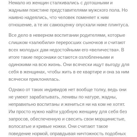
Немало из женщин сталкивались с дотошными и
жадными поистине представителями мужского пола. Но
наивно надеялись, что человек поменяет к ним
отношение, а те их самооценку опускали ниже плинтуса.
Все дело в неверном воспитании родителями, которые
слишком «залюбили» переросших сыночков и считают
всех молодых дам недостойными его «величества». В
итоге такие персонажи остаются озлобленными и
одинокими на всю жизнь. Они всячески ищут выгоду для
себя в женщинах, чтобы жить в ее квартире и она за ним
всячески приклонялась.
Однако от таких индивидов нет вообще толку, ведь они
не умеют зарабатывать, ленивы по натуре, жадны,
неправильно воспитаны и жениться ни на ком не хотят.
Им просто нужно найти удобную женщину для себя без
запросов, обеспеченную и свесить свои морщинистые,
волосатые и кривые ножки. Они считают такое
поведение нормой, оправдывая ничтожность подобных