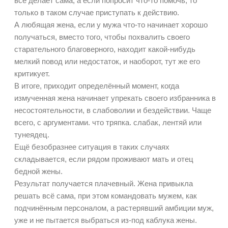
всё делает сама, а если попросит что-то помочь, то
только в таком случае приступать к действию.
А любящая жена, если у мужа что-то начинает хорошо
получаться, вместо того, чтобы похвалить своего
старательного благоверного, находит какой-нибудь
мелкий повод или недостаток, и наоборот, тут же его
критикует.
В итоге, приходит определённый момент, когда
измученная жена начинает упрекать своего избранника в
несостоятельности, в слабоволии и бездействии. Чаще
всего, с аргументами. что тряпка. слабак, лентяй или
тунеядец.
Ещё безобразнее ситуация в таких случаях
складывается, если рядом проживают мать и отец
бедной жены.
Результат получается плачевный. Жена привыкла
решать всё сама, при этом командовать мужем, как
подчинённым персоналом, а растерявший амбиции муж,
уже и не пытается выбраться из-под каблука жены.